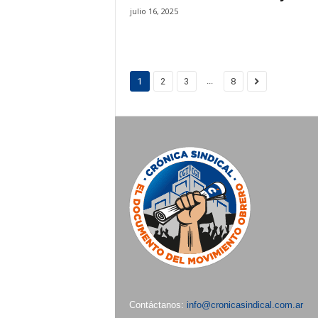
julio 16, 2025
...
1
2
3
8
Contáctanos:
info@cronicasindical.com.ar