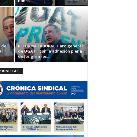
honró...
 del
REFORMA LABORAL: Paro general
a
de UGATT con la adhesión plena
de los gremios...
R REVISTAS