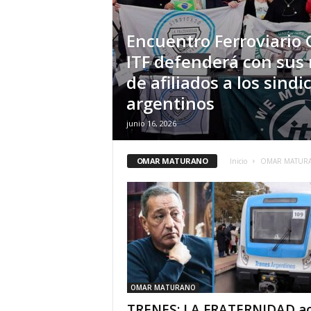
Encuentro Ferroviario 
ITF defenderá con sus 
de afiliados a los sindi
argentinos
junio 16, 2026
OMAR MATURANO
Inicio
OMAR MATUR
OMAR MATURANO
TRENES: LA FRATERNIDAD a