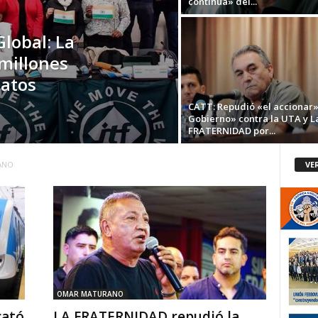
continua» del...
Global: La
millones
catos
CATT: Repudió «el accionar»
Gobierno» contra la UTA y L
FRATERNIDAD por...
VE
ANO
OMAR MATURANO
cató
LA FRATERNIDAD repudió la