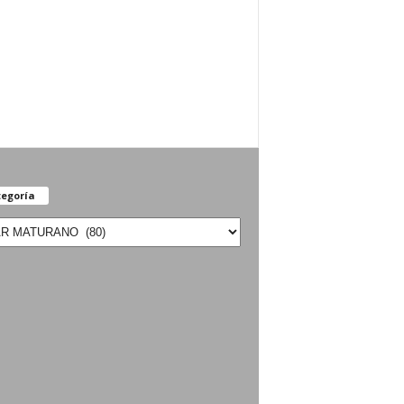
egoría
oría