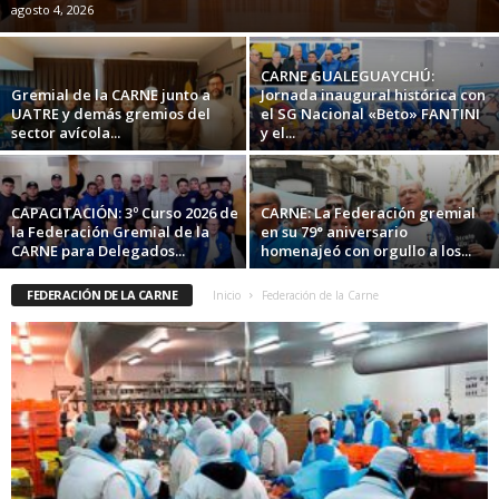
agosto 4, 2026
CARNE GUALEGUAYCHÚ:
Gremial de la CARNE junto a
Jornada inaugural histórica con
UATRE y demás gremios del
el SG Nacional «Beto» FANTINI
sector avícola...
y el...
CAPACITACIÓN: 3º Curso 2026 de
CARNE: La Federación gremial
la Federación Gremial de la
en su 79° aniversario
CARNE para Delegados...
homenajeó con orgullo a los...
FEDERACIÓN DE LA CARNE
Inicio
Federación de la Carne