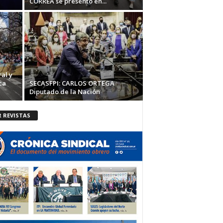
CORREA se presentó en...
al y
ca
SECASFPI: CARLOS ORTEGA
Diputado de la Nación
R REVISTAS