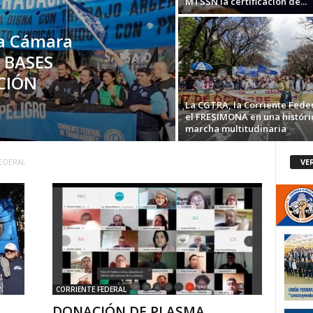
MTSSN la certificación de...
a Cámara
s BASES
CIÓN
La CGTRA, la Corriente Feder
el FRESIMONA en una históri
marcha multitudinaria
VE
EDERAL
CORRIENTE FEDERAL
DONACIÓN DE PLASMA