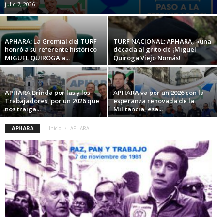
julio 7, 2026
APHARA: La Gremial del TURF
TURF NACIONAL: APHARA, «una
honró a su referente histórico
década al grito de ¡Miguel
MIGUEL QUIROGA a...
Quiroga Viejo Nomás!
APHARA Brinda por las y los
APHARA va por un 2026 con la
Trabajadores, por un 2026 que
esperanza renovada de la
nos traiga...
Militancia, esa...
APHARA
Inicio
APHARA