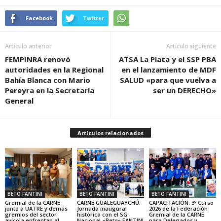
Facebook
Twitter
Artículo anterior
Artículo siguiente
FEMPINRA renovó
ATSA La Plata y el SSP PBA
autoridades en la Regional
en el lanzamiento de MDF
Bahía Blanca con Mario
SALUD «para que vuelva a
Pereyra en la Secretaría
ser un DERECHO»
General
Artículos relacionados
BETO FANTINI
BETO FANTINI
BETO FANTINI
Gremial de la CARNE
CARNE GUALEGUAYCHÚ:
CAPACITACIÓN: 3º Curso
junto a UATRE y demás
Jornada inaugural
2026 de la Federación
gremios del sector
histórica con el SG
Gremial de la CARNE
avícola enfrentan al
Nacional «Beto» FANTINI
para Delegados y