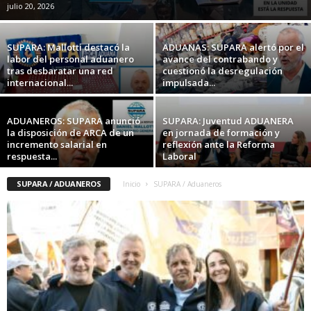
julio 20, 2026
SUPARA: Mallotti destacó la
ADUANAS: SUPARA alertó por el
labor del personal aduanero
avance del contrabando y
tras desbaratar una red
cuestionó la desregulación
internacional...
impulsada...
ADUANEROS: SUPARA anunció
SUPARA: Juventud ADUANERA
la disposición de ARCA de un
en jornada de formación y
incremento salarial en
reflexión ante la Reforma
respuesta...
Laboral
SUPARA / ADUANEROS
Inicio
SUPARA / Aduaneros