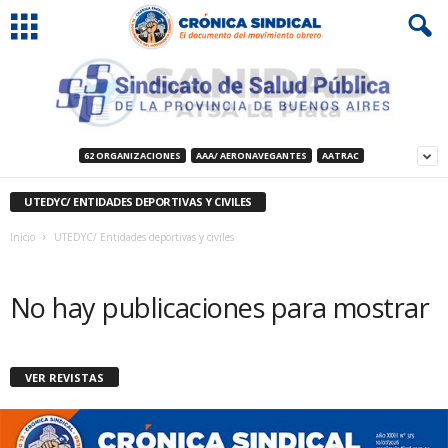
62 ORGANIZACIONES
AAA/ AERONAVEGANTES
AATRAC
UTEDYC/ ENTIDADES DEPORTIVAS Y CIVILES
Inicio
UTEDYC/ Entidades deportivas y civiles
No hay publicaciones para mostrar
VER REVISTAS