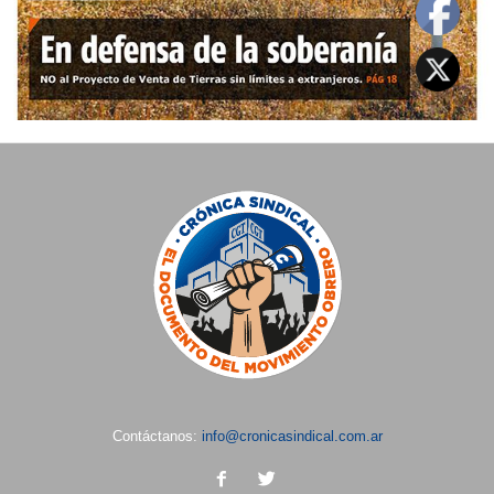
Contáctanos:
info@cronicasindical.com.ar