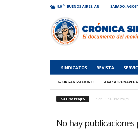
C
BUENOS AIRES, AR
SÁBADO, AGOSTO
9.9
Crónica
Sindical
SINDICATOS
REVISTA
SERVIC
62 ORGANIZACIONES
AAA/ AERONAVEG
SUTPA/ PEAJES
Inicio
SUTPA/ Peajes
No hay publicaciones