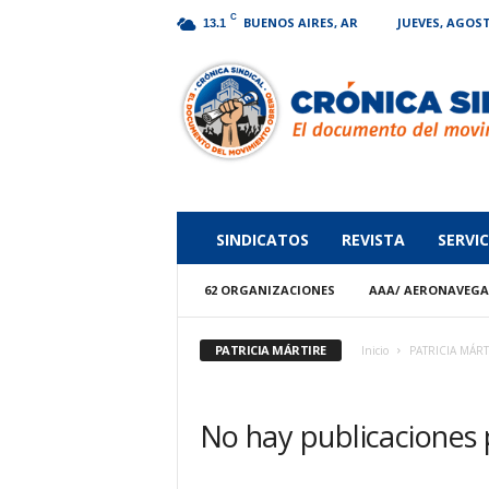
C
BUENOS AIRES, AR
JUEVES, AGOST
13.1
Crónica
Sindical
SINDICATOS
REVISTA
SERVIC
62 ORGANIZACIONES
AAA/ AERONAVEG
PATRICIA MÁRTIRE
Inicio
PATRICIA MÁRT
No hay publicaciones