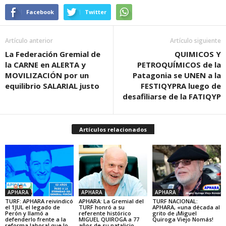
Facebook
Twitter
Artículo anterior
Artículo siguiente
La Federación Gremial de
QUIMICOS Y
la CARNE en ALERTA y
PETROQUÍMICOS de la
MOVILIZACIÓN por un
Patagonia se UNEN a la
equilibrio SALARIAL justo
FESTIQYPRA luego de
desafiliarse de la FATIQYP
Artículos relacionados
APHARA
APHARA
APHARA
TURF: APHARA reivindicó
APHARA: La Gremial del
TURF NACIONAL:
el 1JUL el legado de
TURF honró a su
APHARA, «una década al
Perón y llamó a
referente histórico
grito de ¡Miguel
defenderlo frente a la
MIGUEL QUIROGA a 77
Quiroga Viejo Nomás!
reforma laboral que lo
años de su natalicio