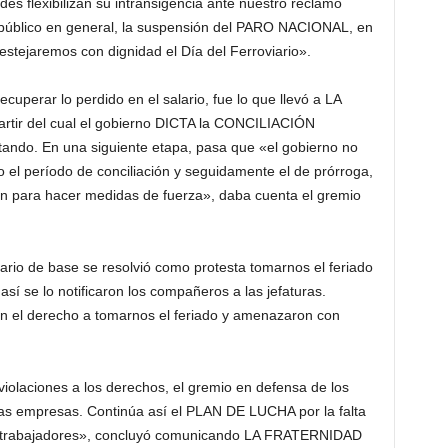
des flexibilizan su intransigencia ante nuestro reclamo
l público en general, la suspensión del PARO NACIONAL, en
estejaremos con dignidad el Día del Ferroviario».
recuperar lo perdido en el salario, fue lo que llevó a LA
tir del cual el gobierno DICTA la CONCILIACIÓN
ndo. En una siguiente etapa, pasa que «el gobierno no
 el período de conciliación y seguidamente el de prórroga,
ón para hacer medidas de fuerza», daba cuenta el gremio
rio de base se resolvió como protesta tomarnos el feriado
 se lo notificaron los compañeros a las jefaturas.
 el derecho a tomarnos el feriado y amenazaron con
iolaciones a los derechos, el gremio en defensa de los
s empresas. Continúa así el PLAN DE LUCHA por la falta
 los trabajadores», concluyó comunicando LA FRATERNIDAD