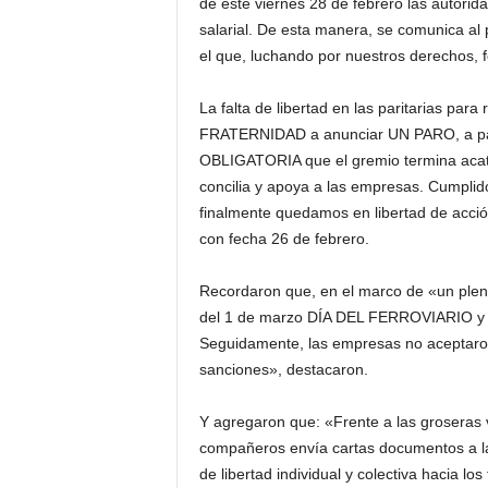
de este viernes 28 de febrero las autorida
salarial. De esta manera, se comunica a
el que, luchando por nuestros derechos, f
La falta de libertad en las paritarias para 
FRATERNIDAD a anunciar UN PARO, a par
OBLIGATORIA que el gremio termina acata
concilia y apoya a las empresas. Cumplido
finalmente quedamos en libertad de acci
con fecha 26 de febrero.
Recordaron que, en el marco de «un plena
del 1 de marzo DÍA DEL FERROVIARIO y así
Seguidamente, las empresas no aceptaron
sanciones», destacaron.
Y agregaron que: «Frente a las groseras v
compañeros envía cartas documentos a la
de libertad individual y colectiva hacia