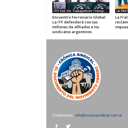
ITF/ Fed. Int. Trabajadores Transporte
Encuentro Ferroviario Global:
La Frat
La ITF defenderá con sus
reclam
millones de afiliados a los
impues
sindicatos argentinos
Contáctanos:
info@cronicasindical.com.ar