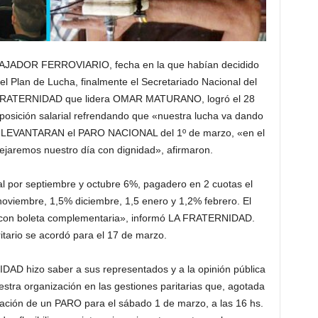
BAJADOR FERROVIARIO, fecha en la que habían decidido
 el Plan de Lucha, finalmente el Secretariado Nacional del
 FRATERNIDAD que lidera OMAR MATURANO, logró el 28
osición salarial refrendando que «nuestra lucha va dando
que LEVANTARAN el PARO NACIONAL del 1º de marzo, «en el
ejaremos nuestro día con dignidad», afirmaron.
al por septiembre y octubre 6%, pagadero en 2 cuotas el
noviembre, 1,5% diciembre, 1,5 enero y 1,2% febrero. El
o con boleta complementaria», informó LA FRATERNIDAD.
itario se acordó para el 17 de marzo.
AD hizo saber a sus representados y a la opinión pública
estra organización en las gestiones paritarias que, agotada
alización de un PARO para el sábado 1 de marzo, a las 16 hs.