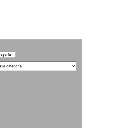
egoría
oría