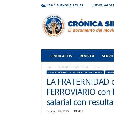
C
BUENOS AIRES, AR
JUEVES, AGOST
13.8
Crónica
Sindical
SINDICATOS
REVISTA
SERVIC
Inicio
LA FRATERNIDAD / Conductores de trenes
L
LA FRATERNIDAD / CONDUCTORES DE TRENES
OMAR
LA FRATERNIDAD ce
FERROVIARIO con l
salarial con result
febrero 28, 2025
481