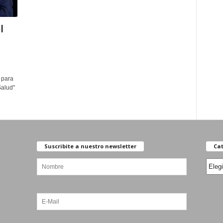
l
 para
Salud"
Suscribite a nuestro newsletter
Cat
Categ