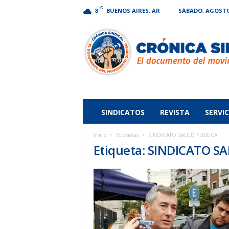
C
BUENOS AIRES, AR
SÁBADO, AGOSTO 
8
Crónica
Sindical
SINDICATOS
REVISTA
SERVIC
Inicio
Etiquetas
SINDICATO SALUD PUBLICA
Etiqueta: SINDICATO S