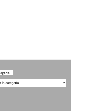
egoría
oría