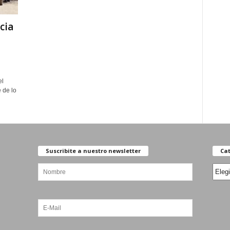
cia
el
 de lo
Suscribite a nuestro newsletter
Cat
Categ