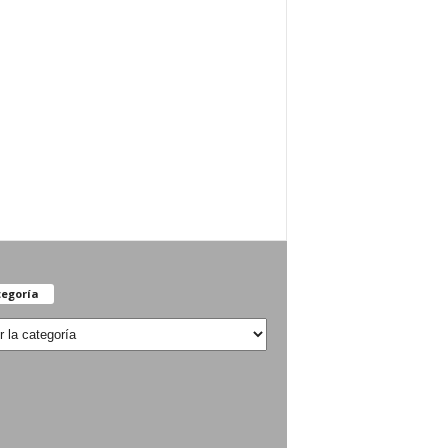
egoría
oría