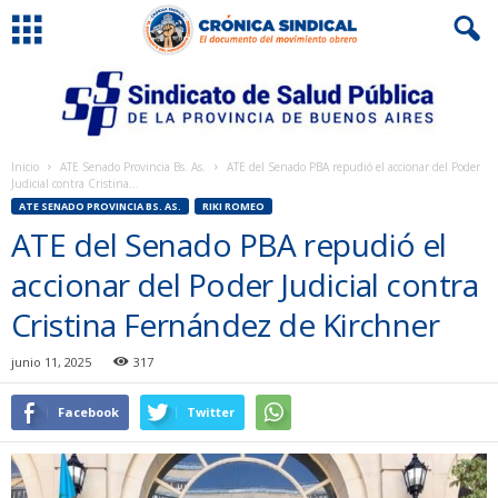
Inicio
ATE Senado Provincia Bs. As.
ATE del Senado PBA repudió el accionar del Poder
Judicial contra Cristina...
ATE SENADO PROVINCIA BS. AS.
RIKI ROMEO
ATE del Senado PBA repudió el
accionar del Poder Judicial contra
Cristina Fernández de Kirchner
junio 11, 2025
317
Facebook
Twitter