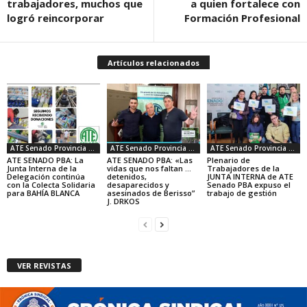
trabajadores, muchos que
a quien fortalece con
logró reincorporar
Formación Profesional
Artículos relacionados
ATE Senado Provincia Bs. As.
ATE Senado Provincia Bs. As.
ATE Senado Provincia Bs. As.
ATE SENADO PBA: La
ATE SENADO PBA: «Las
Plenario de
Junta Interna de la
vidas que nos faltan …
Trabajadores de la
Delegación continúa
detenidos,
JUNTA INTERNA de ATE
con la Colecta Solidaria
desaparecidos y
Senado PBA expuso el
para BAHÍA BLANCA
asesinados de Berisso”
trabajo de gestión
J. DRKOS
VER REVISTAS