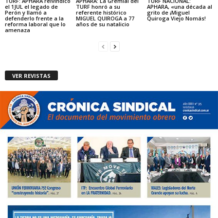
TURF: APHARA reivindicó
APHARA: La Gremial del
TURF NACIONAL:
el 1JUL el legado de
TURF honró a su
APHARA, «una década al
Perón y llamó a
referente histórico
grito de ¡Miguel
defenderlo frente a la
MIGUEL QUIROGA a 77
Quiroga Viejo Nomás!
reforma laboral que lo
años de su natalicio
amenaza
VER REVISTAS