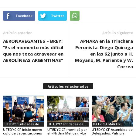
Facebook
Twitter
Artículo anterior
Artículo siguiente
AERONAVEGANTES – BREY:
APHARA en la Trinchera
“Es el momento más difícil
Peronista: Diego Quiroga
que nos toca atravesar en
en las 62 junto a H.
AEROLÍNEAS ARGENTINAS”
Moyano, M. Pariente y W.
Correa
Artículos relacionados
UTEDYC/ Entidades deportivas y civiles
UTEDYC/ Entidades deportivas y civiles
PATRICIA MÁRTIRE
UTEDYC CF inició nuevo
UTEDYC CF movilizó por
UTEDYC CF Asamblea de
ciclo de capacitaciones
el «Ni Una Menos»: «La
Delegados: Patricia