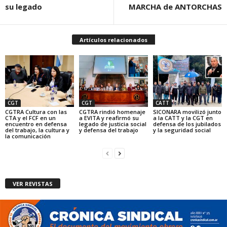
su legado
MARCHA de ANTORCHAS
Artículos relacionados
CGT
CGT
CATT
CGTRA Cultura con las
CGTRA rindió homenaje
SICONARA movilizó junto
CTA y el FCF en un
a EVITA y reafirmó su
a la CATT y la CGT en
encuentro en defensa
legado de justicia social
defensa de los jubilados
del trabajo, la cultura y
y defensa del trabajo
y la seguridad social
la comunicación
VER REVISTAS