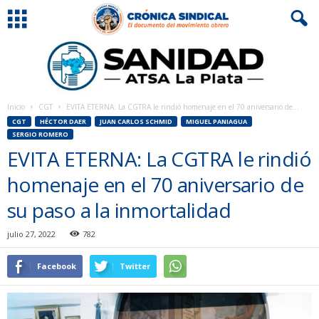
Inicio
CGT
EVITA ETERNA: La CGTRA le rindió homenaje en el 70 aniversario de...
CGT
HÉCTOR DAER
JUAN CARLOS SCHMID
MIGUEL PANIAGUA
SERGIO ROMERO
EVITA ETERNA: La CGTRA le rindió
homenaje en el 70 aniversario de
su paso a la inmortalidad
julio 27, 2022
782
Facebook
Twitter