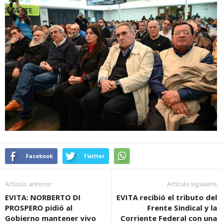
Facebook
Twitter
Artículo anterior
Artículo siguiente
EVITA: NORBERTO DI
EVITA recibió el tributo del
PROSPERO pidió al
Frente Sindical y la
Gobierno mantener vivo
Corriente Federal con una