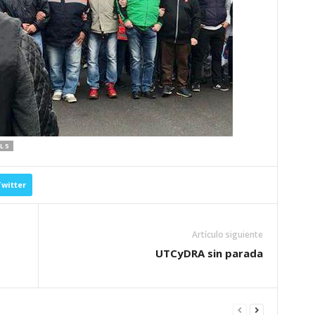
L 5
witter
Artículo siguiente
UTCyDRA sin parada