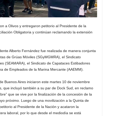
 a Olivos y entregaron petitorio al Presidente de la
ciliación Obligatoria y continúan reclamando la extensión
sidente Alberto Fernández fue realizada de manera conjunta
istas de Grúas Móviles (SGyMGMRA), el Sindicato
nes (SEAMARA), el Sindicato de Capataces Estibadores
tina de Empleados de la Marina Mercante (AAEMM).
 de Buenos Aires iniciaron este martes 10 de noviembre
s, que incluyó también a su par de Dock Sud, en reclamo
bre” que se vive por la finalización de la concesión de la
o próximo. Luego de una movilización a la Quinta de
petitorio al Presidente de la Nación y acataron la
rtera laboral, por lo que desde el mediodía se está