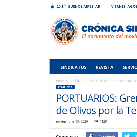
C
BUENOS AIRES, AR
VIERNES, AGOS
10.1
Crónica
Sindical
SINDICATOS
REVISTA
SERVIC
Inicio
FeMPINRA
PORTUARIOS: Gremios marchan a 
FEMPINRA
PORTUARIOS: Grem
de Olivos por la T
noviembre 10, 2020
1128
Compartir
Facebook
T