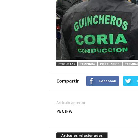
ETIQUETAS
FEMPINRA
PORTUARIOS
TERMINA
Compartir
Facebook
T
Artículo anterior
PECIFA
Artículos relacionados