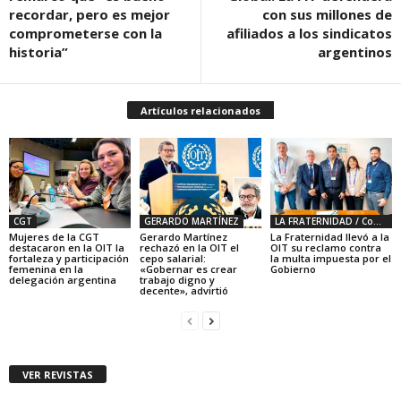
recordar, pero es mejor
con sus millones de
comprometerse con la
afiliados a los sindicatos
historia”
argentinos
Artículos relacionados
CGT
GERARDO MARTÍNEZ
LA FRATERNIDAD / Conductores de trenes
Mujeres de la CGT
Gerardo Martínez
La Fraternidad llevó a la
destacaron en la OIT la
rechazó en la OIT el
OIT su reclamo contra
fortaleza y participación
cepo salarial:
la multa impuesta por el
femenina en la
«Gobernar es crear
Gobierno
delegación argentina
trabajo digno y
decente», advirtió
VER REVISTAS