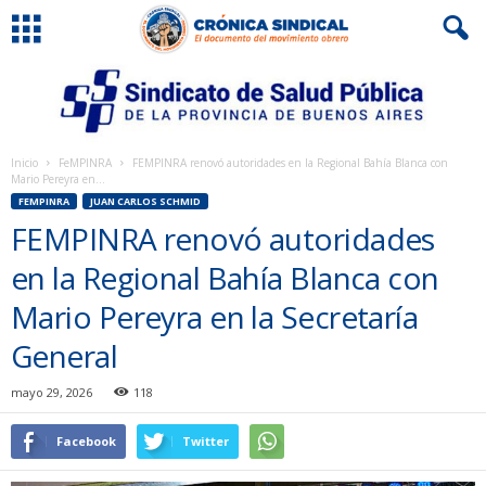
Inicio
FeMPINRA
FEMPINRA renovó autoridades en la Regional Bahía Blanca con
Mario Pereyra en...
FEMPINRA
JUAN CARLOS SCHMID
FEMPINRA renovó autoridades
en la Regional Bahía Blanca con
Mario Pereyra en la Secretaría
General
mayo 29, 2026
118
Facebook
Twitter