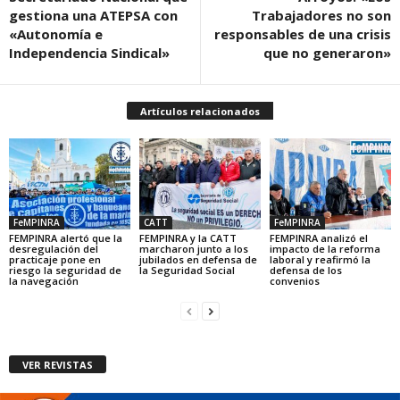
gestiona una ATEPSA con
Trabajadores no son
«Autonomía e
responsables de una crisis
Independencia Sindical»
que no generaron»
Artículos relacionados
FeMPINRA
CATT
FeMPINRA
FEMPINRA alertó que la
FEMPINRA y la CATT
FEMPINRA analizó el
desregulación del
marcharon junto a los
impacto de la reforma
practicaje pone en
jubilados en defensa de
laboral y reafirmó la
riesgo la seguridad de
la Seguridad Social
defensa de los
la navegación
convenios
VER REVISTAS