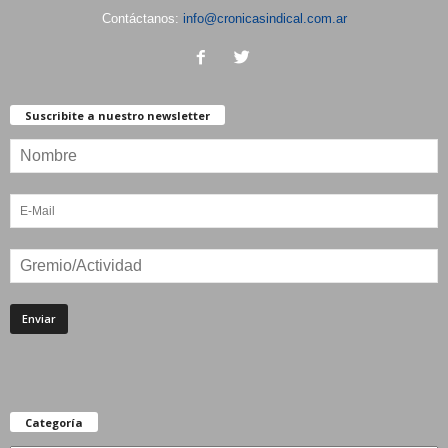
Contáctanos:
info@cronicasindical.com.ar
Suscribite a nuestro newsletter
Categoría