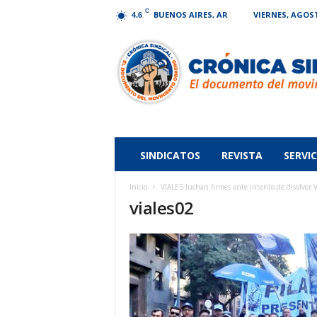
C
BUENOS AIRES, AR
VIERNES, AGOST
4.6
Crónica
Sindical
SINDICATOS
REVISTA
SERVIC
Inicio
VIALES luchan firmes ante intento de disolver V
viales02