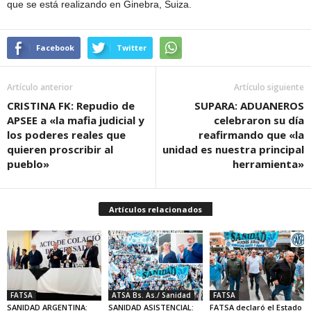
que se está realizando en Ginebra, Suiza.
Facebook
Twitter
Artículo anterior
Artículo siguiente
CRISTINA FK: Repudio de
SUPARA: ADUANEROS
APSEE a «la mafia judicial y
celebraron su día
los poderes reales que
reafirmando que «la
quieren proscribir al
unidad es nuestra principal
pueblo»
herramienta»
Artículos relacionados
FATSA
ATSA Bs. As./ Sanidad
FATSA
SANIDAD ARGENTINA:
SANIDAD ASISTENCIAL:
FATSA declaró el Estado