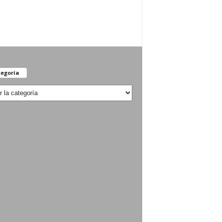
egoría
oría