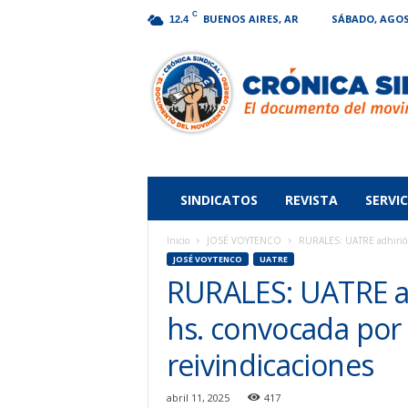
C
BUENOS AIRES, AR
SÁBADO, AGOST
12.4
Crónica
Sindical
SINDICATOS
REVISTA
SERVIC
Inicio
JOSÉ VOYTENCO
RURALES: UATRE adhirió a
JOSÉ VOYTENCO
UATRE
RURALES: UATRE ad
hs. convocada por
reivindicaciones
abril 11, 2025
417