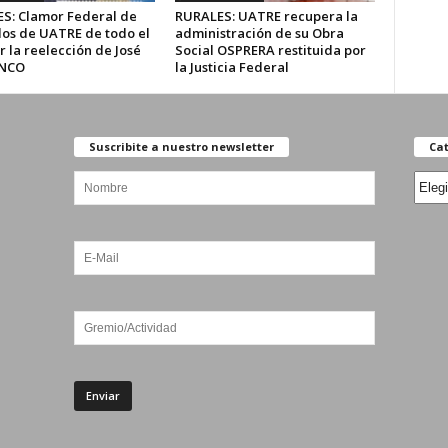
S: Clamor Federal de
RURALES: UATRE recupera la
os de UATRE de todo el
administración de su Obra
r la reelección de José
Social OSPRERA restituida por
NCO
la Justicia Federal
Suscribite a nuestro newsletter
Cat
Categ