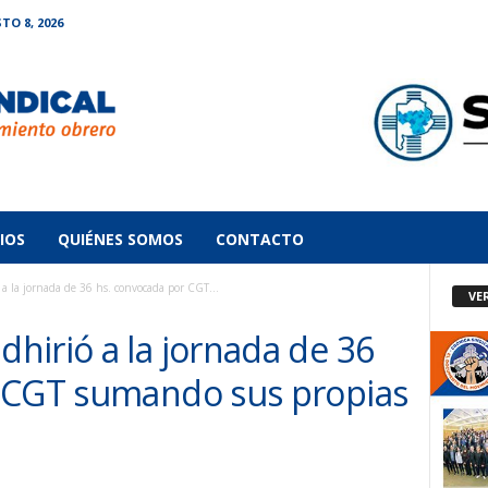
O 8, 2026
IOS
QUIÉNES SOMOS
CONTACTO
 la jornada de 36 hs. convocada por CGT...
VE
hirió a la jornada de 36
 CGT sumando sus propias