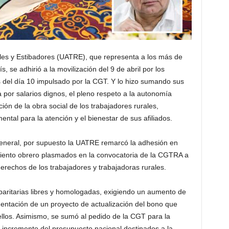
les y Estibadores (UATRE), que representa a los más de
s, se adhirió a la movilización del 9 de abril por los
s del día 10 impulsado por la CGT. Y lo hizo sumando sus
por salarios dignos, el pleno respeto a la autonomía
ción de la obra social de los trabajadores rurales,
tal para la atención y el bienestar de sus afiliados.
 general, por supuesto la UATRE remarcó la adhesión en
miento obrero plasmados en la convocatoria de la CGTRA a
derechos de los trabajadores y trabajadoras rurales.
ritarias libres y homologadas, exigiendo un aumento de
mentación de un proyecto de actualización del bono que
ellos. Asimismo, se sumó al pedido de la CGT para la
l incremento del presupuesto nacional destinados a la