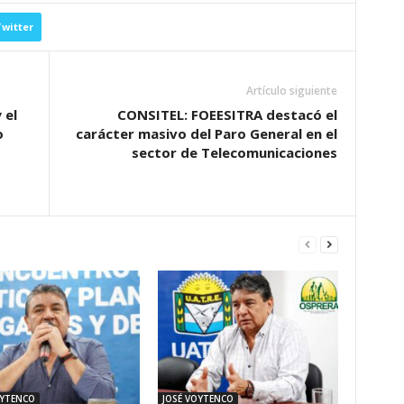
witter
Artículo siguiente
 el
CONSITEL: FOEESITRA destacó el
o
carácter masivo del Paro General en el
sector de Telecomunicaciones
OYTENCO
JOSÉ VOYTENCO