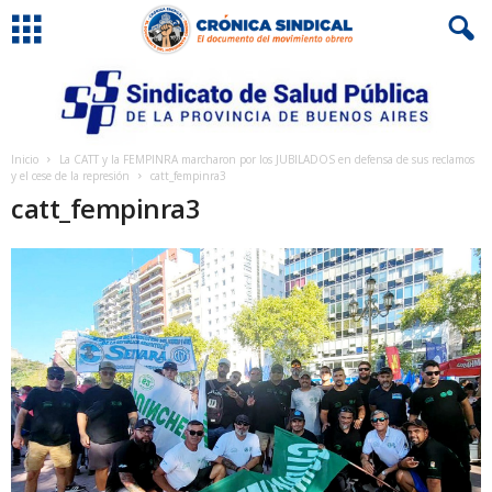
Inicio
La CATT y la FEMPINRA marcharon por los JUBILADOS en defensa de sus reclamos
y el cese de la represión
catt_fempinra3
catt_fempinra3