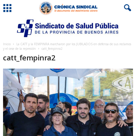
Inicio
La CATT y la FEMPINRA marcharon por los JUBILADOS en defensa de sus reclamos
y el cese de la represión
catt_fempinra2
catt_fempinra2