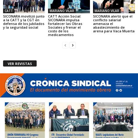
CATT
MARIANO VILAR
MARIANO VILAR
SICONARA movilizó junto
CATT Acción Social:
SICONARA alertó que el
a la CATT y la CGT en
SICONARA impulsa
conflicto salarial
defensa de los jubilados
fortalecer las Obras
amenaza el
y la seguridad social
Sociales y frenar el
abastecimiento de
costo de los
arena para Vaca Muerta
medicamentos
VER REVISTAS