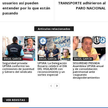
usuarios así pueden
TRANSPORTE adhirieron al
entender por lo que están
PARO NACIONAL
pasando
Artículos relacionados
ÁNGEL GARCÍA
ÁNGEL GARCÍA
ÁNGEL GARCÍA
Seguridad privada:
UPSRA: La Delegación
SEGURIDAD PRIVADA:
UPSRA conformó las
Rosario celebró el DÍA
Asamblea UPSRA anual
comisiones de Juventud
DEL VIGILADOR con
y de consolidación
y Género del sindicato
reconocimiento y un
patrimonial ante
sorteo especial
«supuesto
desapoderamiento»
VER REVISTAS