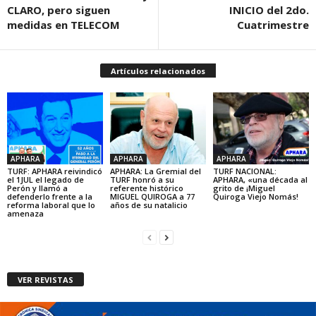
CLARO, pero siguen
INICIO del 2do.
medidas en TELECOM
Cuatrimestre
Artículos relacionados
APHARA
APHARA
APHARA
TURF: APHARA reivindicó
APHARA: La Gremial del
TURF NACIONAL:
el 1JUL el legado de
TURF honró a su
APHARA, «una década al
Perón y llamó a
referente histórico
grito de ¡Miguel
defenderlo frente a la
MIGUEL QUIROGA a 77
Quiroga Viejo Nomás!
reforma laboral que lo
años de su natalicio
amenaza
VER REVISTAS