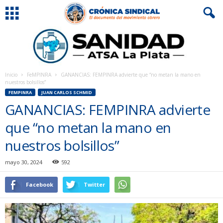
Inicio
FeMPINRA
GANANCIAS: FEMPINRA advierte que “no metan la mano en
nuestros bolsillos”
FEMPINRA
JUAN CARLOS SCHMID
GANANCIAS: FEMPINRA advierte
que “no metan la mano en
nuestros bolsillos”
mayo 30, 2024
592
Facebook
Twitter