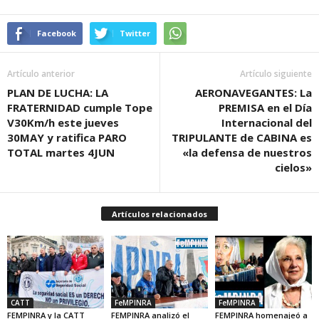
Facebook
Twitter
Artículo anterior
Artículo siguiente
PLAN DE LUCHA: LA
AERONAVEGANTES: La
FRATERNIDAD cumple Tope
PREMISA en el Día
V30Km/h este jueves
Internacional del
30MAY y ratifica PARO
TRIPULANTE de CABINA es
TOTAL martes 4JUN
«la defensa de nuestros
cielos»
Artículos relacionados
CATT
FeMPINRA
FeMPINRA
FEMPINRA y la CATT
FEMPINRA analizó el
FEMPINRA homenajeó a