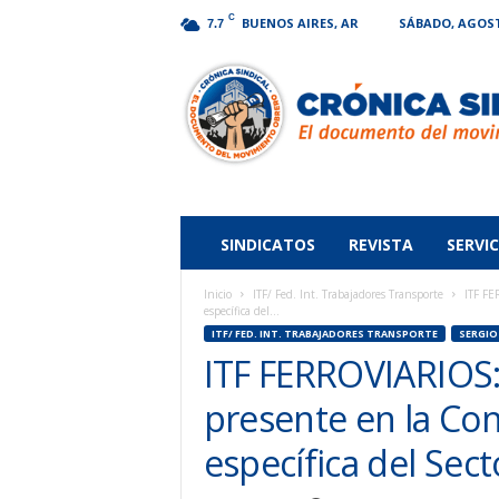
C
BUENOS AIRES, AR
SÁBADO, AGOSTO
7.7
Crónica
Sindical
SINDICATOS
REVISTA
SERVIC
Inicio
ITF/ Fed. Int. Trabajadores Transporte
ITF FE
específica del...
ITF/ FED. INT. TRABAJADORES TRANSPORTE
SERGIO
ITF FERROVIARIOS
presente en la Con
específica del Sect