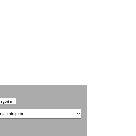
egoría
oría