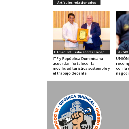
Artículos relacionados
ITF/ Fed. Int. Trabajadores Transporte
SERGIO 
ITF y República Dominicana
UNIÓN 
acuerdan fortalecer la
recompo
movilidad turística sostenible y
con la 
el trabajo decente
negoci