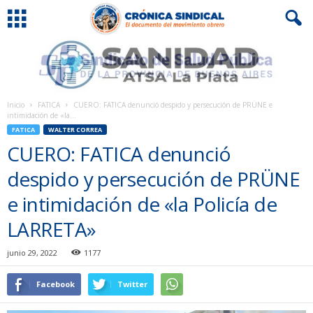
Inicio
FATICA
CUERO: FATICA denunció despido y persecución de PRÜNE e
intimidación de «la...
FATICA
WALTER CORREA
CUERO: FATICA denunció
despido y persecución de PRÜNE
e intimidación de «la Policía de
LARRETA»
junio 29, 2022
1177
Facebook
Twitter