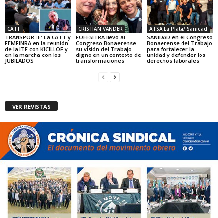
CATT
CRISTIAN VANDER
ATSA La Plata/ Sanidad
TRANSPORTE: La CATT y
FOEESITRA llevó al
SANIDAD en el Congreso
FEMPINRA en la reunión
Congreso Bonaerense
Bonaerense del Trabajo
de la ITF con KICILLOF y
su visión del Trabajo
para fortalecer la
en la marcha con los
digno en un contexto de
unidad y defender los
JUBILADOS
transformaciones
derechos laborales
VER REVISTAS