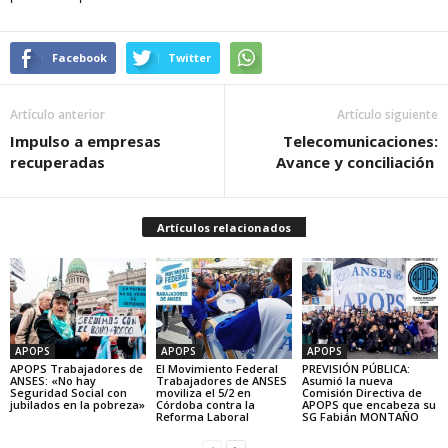
Facebook
Twitter
Artículo anterior
Artículo siguiente
Impulso a empresas
Telecomunicaciones:
recuperadas
Avance y conciliación
Artículos relacionados
APOPS
APOPS
APOPS
APOPS Trabajadores de
El Movimiento Federal
PREVISIÓN PÚBLICA:
ANSES: «No hay
Trabajadores de ANSES
Asumió la nueva
Seguridad Social con
moviliza el 5/2 en
Comisión Directiva de
jubilados en la pobreza»
Córdoba contra la
APOPS que encabeza su
Reforma Laboral
SG Fabián MONTAÑO