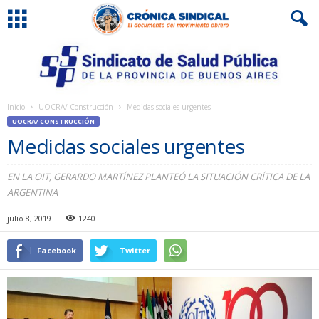
Inicio
UOCRA/ Construcción
Medidas sociales urgentes
UOCRA/ CONSTRUCCIÓN
Medidas sociales urgentes
EN LA OIT, GERARDO MARTÍNEZ PLANTEÓ LA SITUACIÓN CRÍTICA DE LA
ARGENTINA
julio 8, 2019
1240
Facebook
Twitter