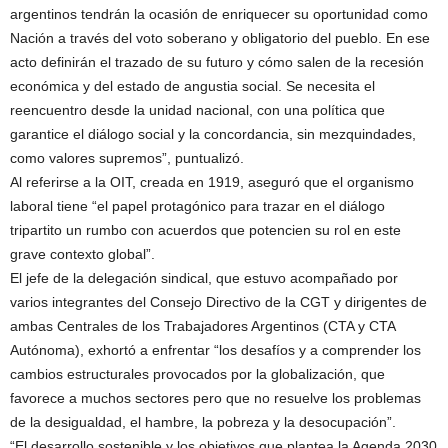
argentinos tendrán la ocasión de enriquecer su oportunidad como
Nación a través del voto soberano y obligatorio del pueblo. En ese
acto definirán el trazado de su futuro y cómo salen de la recesión
económica y del estado de angustia social. Se necesita el
reencuentro desde la unidad nacional, con una política que
garantice el diálogo social y la concordancia, sin mezquindades,
como valores supremos”, puntualizó.
Al referirse a la OIT, creada en 1919, aseguró que el organismo
laboral tiene “el papel protagónico para trazar en el diálogo
tripartito un rumbo con acuerdos que potencien su rol en este
grave contexto global”.
El jefe de la delegación sindical, que estuvo acompañado por
varios integrantes del Consejo Directivo de la CGT y dirigentes de
ambas Centrales de los Trabajadores Argentinos (CTA y CTA
Autónoma), exhortó a enfrentar “los desafíos y a comprender los
cambios estructurales provocados por la globalización, que
favorece a muchos sectores pero que no resuelve los problemas
de la desigualdad, el hambre, la pobreza y la desocupación”.
“El desarrollo sostenible y los objetivos que plantea la Agenda 2030