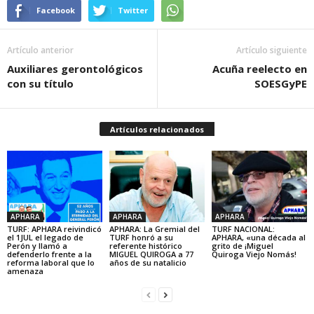
Facebook
Twitter
Artículo anterior
Artículo siguiente
Auxiliares gerontológicos
Acuña reelecto en
con su título
SOESGyPE
Artículos relacionados
APHARA
APHARA
APHARA
TURF: APHARA reivindicó
APHARA: La Gremial del
TURF NACIONAL:
el 1JUL el legado de
TURF honró a su
APHARA, «una década al
Perón y llamó a
referente histórico
grito de ¡Miguel
defenderlo frente a la
MIGUEL QUIROGA a 77
Quiroga Viejo Nomás!
reforma laboral que lo
años de su natalicio
amenaza