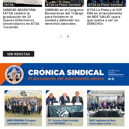
FATSA
ATSA La Plata/ Sanidad
ATSA La Plata/ Sanidad
SANIDAD ARGENTINA:
SANIDAD en el Congreso
ATSA La Plata y el SSP
FATSA celebró la
Bonaerense del Trabajo
PBA en el lanzamiento
graduación de 23
para fortalecer la
de MDF SALUD «para
nuevos Enfermeros
unidad y defender los
que vuelva a ser un
Universitarios en ATSA
derechos laborales
DERECHO»
Tucumán
VER REVISTAS