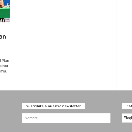
an
l Plan
ulsar
emia.
Suscribite a nuestro newsletter
Cat
Categ