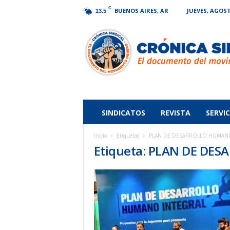
C
BUENOS AIRES, AR
JUEVES, AGOST
13.5
Crónica
Sindical
SINDICATOS
REVISTA
SERVIC
Inicio
Etiquetas
PLAN DE DESARROLLO HUMANO
Etiqueta: PLAN DE DE