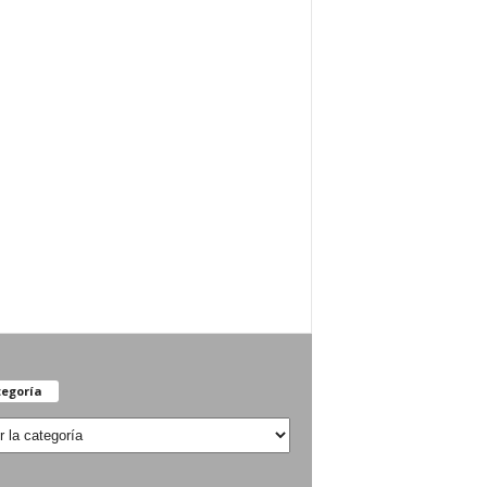
egoría
oría