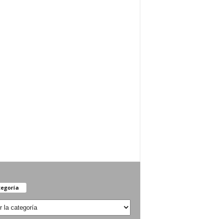
egoría
oría