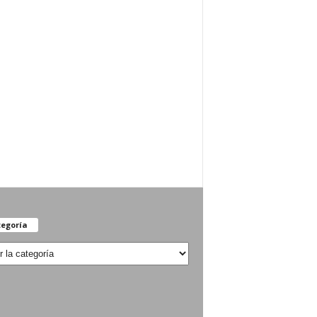
egoría
oría