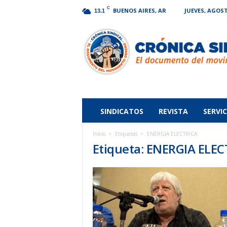
C
BUENOS AIRES, AR
JUEVES, AGOST
13.1
Crónica
Sindical
SINDICATOS
REVISTA
SERVIC
Inicio
Etiquetas
ENERGIA ELECTRICA
Etiqueta: ENERGIA ELE