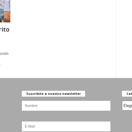
rito
ucción
.
Suscribite a nuestro newsletter
Cat
Categ