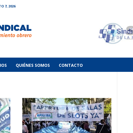
O 7, 2026
IOS
QUIÉNES SOMOS
CONTACTO