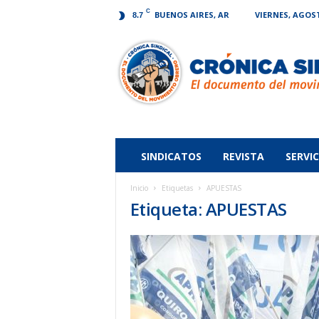
C
BUENOS AIRES, AR
VIERNES, AGOST
8.7
Crónica
Sindical
SINDICATOS
REVISTA
SERVIC
Inicio
Etiquetas
APUESTAS
Etiqueta: APUESTAS