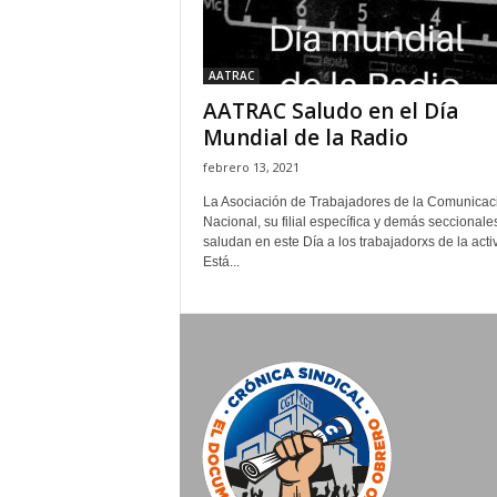
AATRAC
AATRAC Saludo en el Día
Mundial de la Radio
febrero 13, 2021
La Asociación de Trabajadores de la Comunicac
Nacional, su filial específica y demás seccionale
saludan en este Día a los trabajadorxs de la acti
Está...