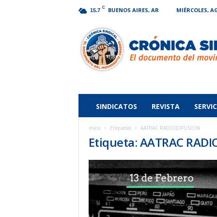
C
BUENOS AIRES, AR
MIÉRCOLES, AG
15.7
Crónica
Sindical
SINDICATOS
REVISTA
SERVIC
Inicio
Etiquetas
AATRAC RADIODIFUSION
Etiqueta: AATRAC RAD