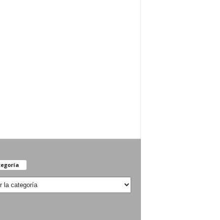
egoría
oría