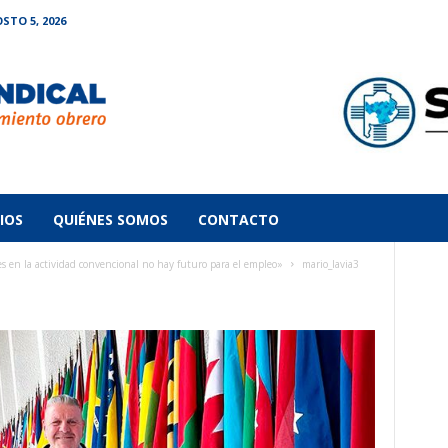
STO 5, 2026
IOS
QUIÉNES SOMOS
CONTACTO
en la actividad convencional no hay futuro para el empleo»
mario_lavia3