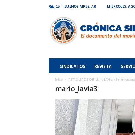
C
BUENOS AIRES, AR
MIÉRCOLES, AGO
15
Crónica
Sindical
SINDICATOS
REVISTA
SERVIC
Inicio
PETROLEROS OIT Mario LAVIA: «Sin inversiones 
mario_lavia3