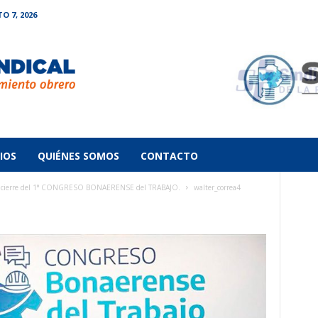
O 7, 2026
IOS
QUIÉNES SOMOS
CONTACTO
 el cierre del 1° CONGRESO BONAERENSE del TRABAJO.
walter_correa4