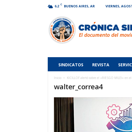
C
BUENOS AIRES, AR
VIERNES, AGOST
6.2
Crónica
Sindical
SINDICATOS
REVISTA
SERVIC
Inicio
KICILLOF alertó sobre el «RIESGO MILEI» en
walter_correa4