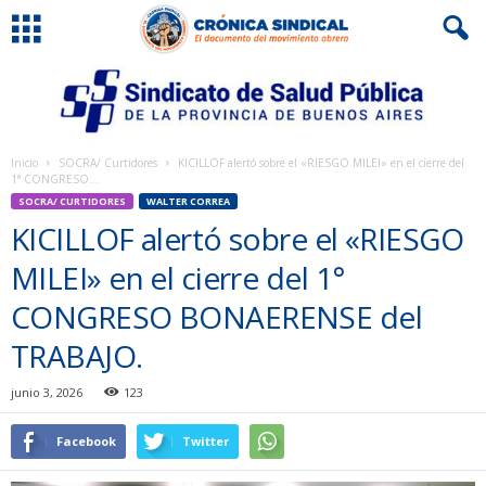
Inicio
SOCRA/ Curtidores
KICILLOF alertó sobre el «RIESGO MILEI» en el cierre del
1° CONGRESO...
SOCRA/ CURTIDORES
WALTER CORREA
KICILLOF alertó sobre el «RIESGO
MILEI» en el cierre del 1°
CONGRESO BONAERENSE del
TRABAJO.
junio 3, 2026
123
Facebook
Twitter