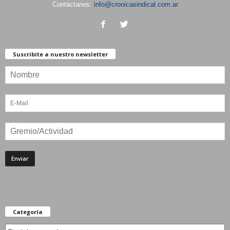
Contáctanos:
info@cronicasindical.com.ar
Suscribite a nuestro newsletter
Categoría
Categoría