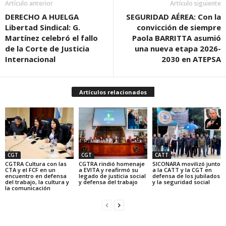
Artículo anterior
Artículo siguiente
DERECHO A HUELGA
SEGURIDAD AÉREA: Con la
Libertad Sindical: G.
convicción de siempre
Martínez celebró el fallo
Paola BARRITTA asumió
de la Corte de Justicia
una nueva etapa 2026-
Internacional
2030 en ATEPSA
Artículos relacionados
CGT
CGT
CATT
CGTRA Cultura con las
CGTRA rindió homenaje
SICONARA movilizó junto
CTA y el FCF en un
a EVITA y reafirmó su
a la CATT y la CGT en
encuentro en defensa
legado de justicia social
defensa de los jubilados
del trabajo, la cultura y
y defensa del trabajo
y la seguridad social
la comunicación