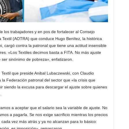
 los trabajadores y en pos de fortalecer al Consejo
a Textil (AOTRA) que conduce Hugo Benítez, la histórica
, cargó contra la patronal que tiene una actitud insensible
ores. «Los Textiles decimos basta a FITA. No más ajuste
e ser sinónimo de pobreza», enfatizaron.
 Textil que preside Anibal Lubaczewski, con Claudio
a la Federación patronal del sector que «la crisis que
uir siendo la excusa para descargar el ajuste sobre quienes
.
amos a aceptar que el salario sea la variable de ajuste. No
mos a pagarla. Se nos exige sacrificio mientras los precios
 cada vez más atrás y ya no alcanzan para lo básico:
iación, es imposición», remarcaron.