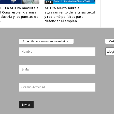
AOT
ES: La AOTRA moviliza el
AOTRA alertó sobre el
al Congreso en defensa
agravamiento de la crisis textil
ndustria y los puestos de
y reclamó políticas para
o
defender el empleo
Suscribite a nuestro newsletter
Cat
Categ