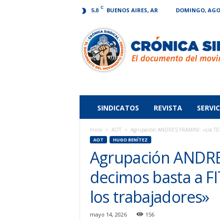
C
BUENOS AIRES, AR
DOMINGO, AGOS
5.8
Crónica
Sindical
SINDICATOS
REVISTA
SERVIC
Inicio
AOT
Agrupación ANDRES FRAMINI: «Los TEXT
AOT
HUGO BENÍTEZ
Agrupación ANDRE
decimos basta a F
los trabajadores»
mayo 14, 2026
156