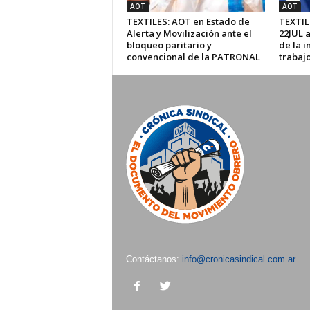
AOT
AOT
TEXTILES: AOT en Estado de
TEXTIL
Alerta y Movilización ante el
22JUL 
bloqueo paritario y
de la i
convencional de la PATRONAL
trabaj
Contáctanos:
info@cronicasindical.com.ar