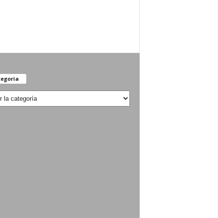
egoría
oría