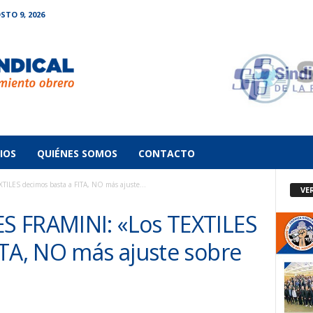
TO 9, 2026
IOS
QUIÉNES SOMOS
CONTACTO
ILES decimos basta a FITA, NO más ajuste...
VE
S FRAMINI: «Los TEXTILES
ITA, NO más ajuste sobre