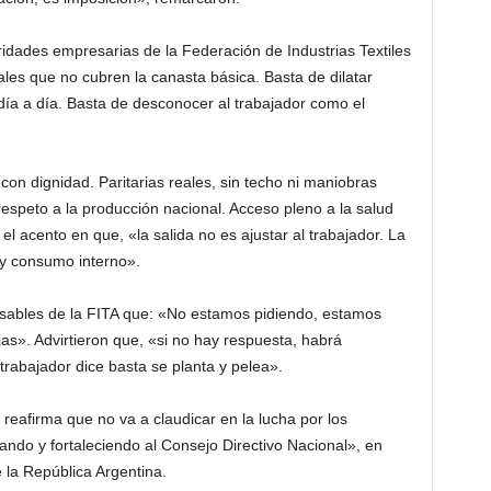
ridades empresarias de la Federación de Industrias Textiles
ales que no cubren la canasta básica. Basta de dilatar
 día a día. Basta de desconocer al trabajador como el
 con dignidad. Paritarias reales, sin techo ni maniobras
 respeto a la producción nacional. Acceso pleno a la salud
 el acento en que, «la salida no es ajustar al trabajador. La
 y consumo interno».
nsables de la FITA que: «No estamos pidiendo, estamos
s». Advirtieron que, «si no hay respuesta, habrá
rabajador dice basta se planta y pelea».
reafirma que no va a claudicar en la lucha por los
do y fortaleciendo al Consejo Directivo Nacional», en
e la República Argentina.