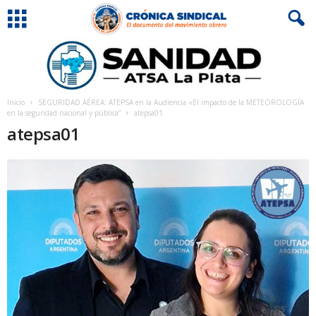
Inicio
SEGURIDAD AÉREA: ATEPSA en la Audiencia «El impacto de la METEOROLOGÍA
en la seguridad nacional y pública”
atepsa01
atepsa01