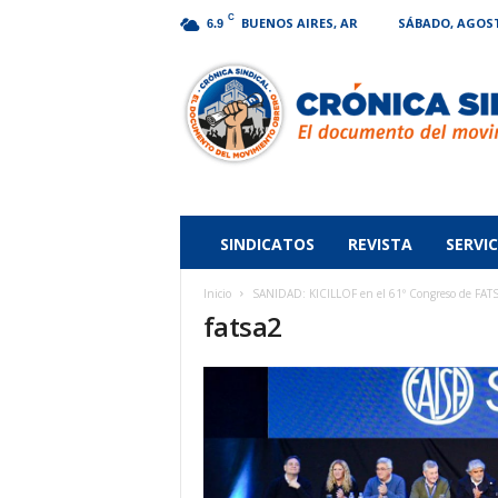
C
BUENOS AIRES, AR
SÁBADO, AGOSTO
6.9
Crónica
Sindical
SINDICATOS
REVISTA
SERVIC
Inicio
SANIDAD: KICILLOF en el 61º Congreso de FATSA 
fatsa2