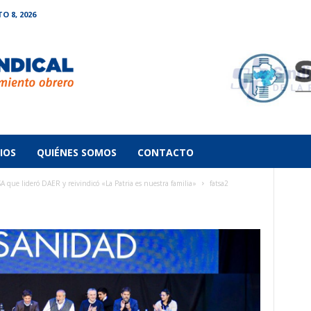
 8, 2026
IOS
QUIÉNES SOMOS
CONTACTO
que lideró DAER y reivindicó «La Patria es nuestra familia»
fatsa2