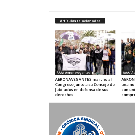
Artículos relacionados
AAA/ Aeronavegantes
AAA/ A
AERONAVEGANTES marchó al
AERON
Congreso junto a su Consejo de
una nu
Jubilados en defensa de sus
con un
derechos
compro