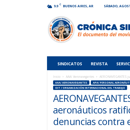
C
BUENOS AIRES, AR
SÁBADO, AGOSTO
9.9
Crónica
Sindical
SINDICATOS
REVISTA
SERVIC
Inicio
AAA/ Aeronavegantes
AERONAVEGANTES junto 
AAA/ AERONAVEGANTES
APA/ PERSONAL AERONÁUT
OIT / ORGANIZACIÓN INTERNACIONAL DEL TRABAJO
AERONAVEGANTES j
aeronáuticos ratifi
denuncias contra 