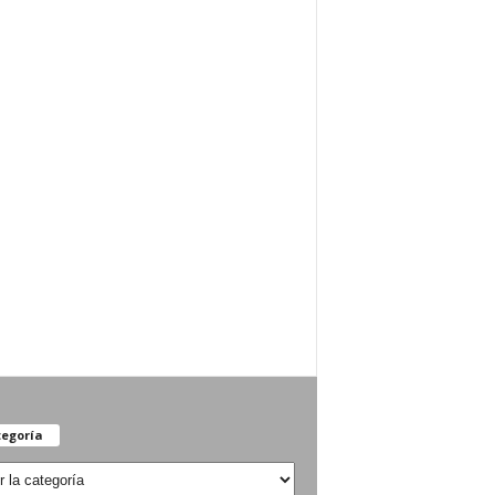
egoría
oría