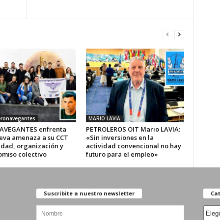
eronavegantes
MARIO LAVIA
AVEGANTES enfrenta
PETROLEROS OIT Mario LAVIA:
eva amenaza a su CCT
«Sin inversiones en la
idad, organización y
actividad convencional no hay
miso colectivo
futuro para el empleo»
Suscribite a nuestro newsletter
Cat
Categ