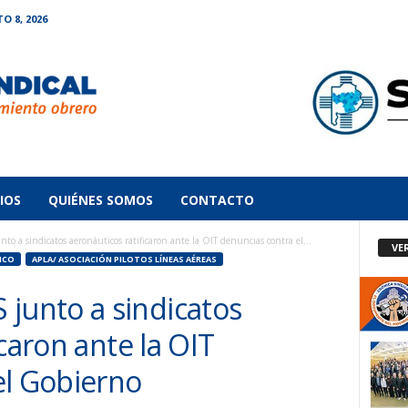
 8, 2026
IOS
QUIÉNES SOMOS
CONTACTO
a sindicatos aeronáuticos ratificaron ante la OIT denuncias contra el...
VE
ICO
APLA/ ASOCIACIÓN PILOTOS LÍNEAS AÉREAS
unto a sindicatos
caron ante la OIT
el Gobierno